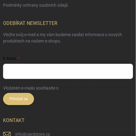
Podmínky ochrany osobních údajů
ODEBÍRAT NEWSLETTER
Vložte svůj e-mail a my vám budeme zasílat informace o nových
produktech na našem e-shopu.
E-MAIL
Vložením e-mailu souhlasíte s
podmínkami ochrany osobních údajů
Přihlásit se
KONTAKT
info
@
cardstore.cz