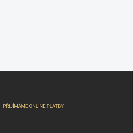
Z
á
p
a
t
í
PŘIJÍMÁME ONLINE PLATBY