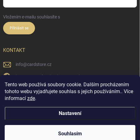
Vložením e-mailu souhlasíte s
podmínkami ochrany osobních údajů
Přihlásit se
KONTAKT
info
@
cardstore.cz
https://www.facebook.com/cardstorecz
Tento web používá soubory cookie. Dalším procházením
cardstore.cz/
tohoto webu vyjadřujete souhlas s jejich používáním.. Více
informací
zde
.
@cardstore.cz/
Nastavení
Copyright 2026
Cardstore.cz
. Všechna práva vyhrazena.
Souhlasím