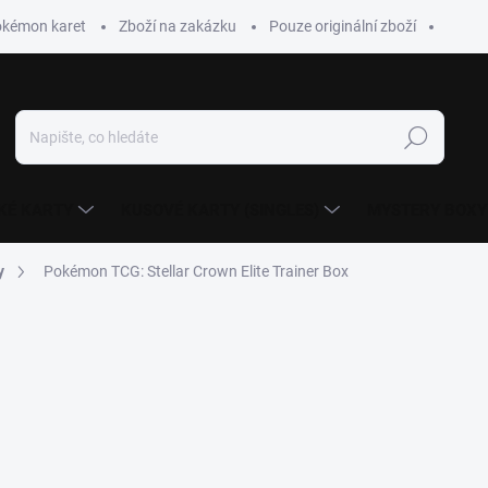
okémon karet
Zboží na zakázku
Pouze originální zboží
Hledat
KÉ KARTY
KUSOVÉ KARTY (SINGLES)
MYSTERY BOXY
y
Pokémon TCG: Stellar Crown Elite Trainer Box