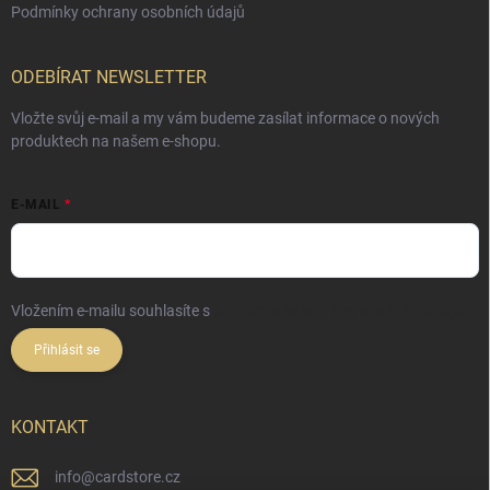
Podmínky ochrany osobních údajů
ODEBÍRAT NEWSLETTER
Vložte svůj e-mail a my vám budeme zasílat informace o nových
produktech na našem e-shopu.
E-MAIL
Vložením e-mailu souhlasíte s
podmínkami ochrany osobních údajů
Přihlásit se
KONTAKT
info
@
cardstore.cz