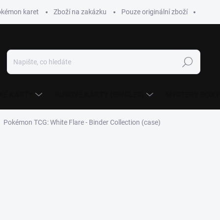
okémon karet
Zboží na zakázku
Pouze originální zboží
Hledat
KÉ KARTY
KUSOVÉ KARTY (SINGLES)
MYSTERY BOXY
Pokémon TCG: White Flare - Binder Collection (case)