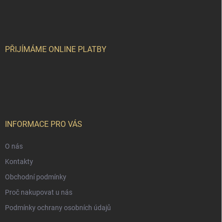
á
p
a
t
í
PŘIJÍMÁME ONLINE PLATBY
INFORMACE PRO VÁS
O nás
Kontakty
Obchodní podmínky
Proč nakupovat u nás
Podmínky ochrany osobních údajů