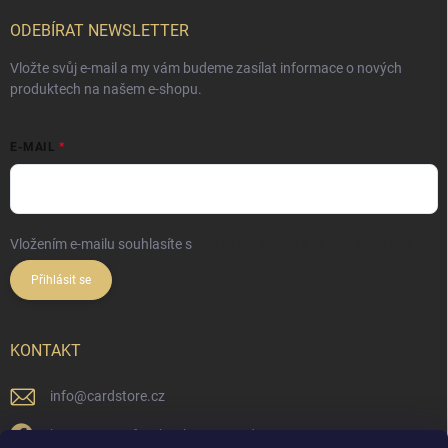
ODEBÍRAT NEWSLETTER
Vložte svůj e-mail a my vám budeme zasílat informace o nových
produktech na našem e-shopu.
E-MAIL
Vložením e-mailu souhlasíte s
podmínkami ochrany osobních údajů
Přihlásit se
KONTAKT
info
@
cardstore.cz
https://www.facebook.com/cardstorecz