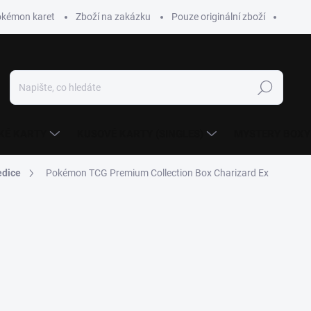
okémon karet
Zboží na zakázku
Pouze originální zboží
Hledat
KÉ KARTY
KUSOVÉ KARTY (SINGLES)
MYSTERY BOXY
edice
Pokémon TCG Premium Collection Box Charizard Ex