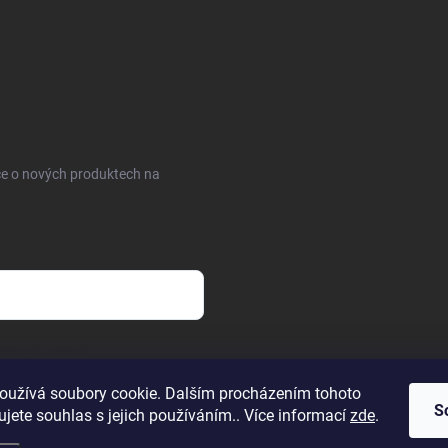
ce o nových produktech na
sobních údajů
oužívá soubory cookie. Dalším procházením tohoto
S
jete souhlas s jejich používáním.. Více informací
zde
.