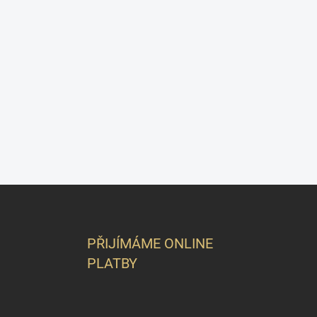
Z
á
p
a
PŘIJÍMÁME ONLINE
t
PLATBY
í