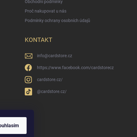
Obchodní podmínky
Proč nakupovat u nás
Podmínky ochrany osobních údajů
KONTAKT
info
@
cardstore.cz
https://www.facebook.com/cardstorecz
cardstore.cz/
@cardstore.cz/
ouhlasím