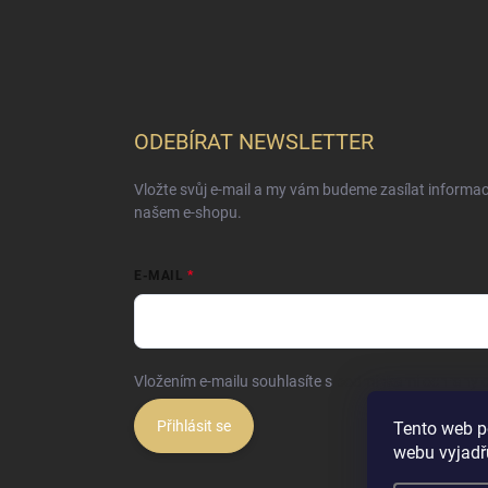
ODEBÍRAT NEWSLETTER
Vložte svůj e-mail a my vám budeme zasílat informa
našem e-shopu.
E-MAIL
Vložením e-mailu souhlasíte s
podmínkami ochrany o
Přihlásit se
Tento web p
webu vyjadřu