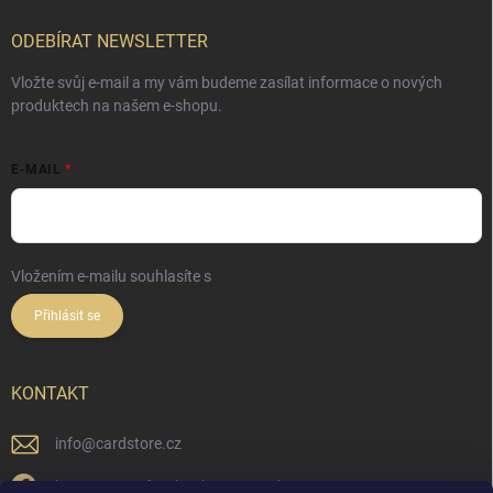
ODEBÍRAT NEWSLETTER
Vložte svůj e-mail a my vám budeme zasílat informace o nových
produktech na našem e-shopu.
E-MAIL
Vložením e-mailu souhlasíte s
podmínkami ochrany osobních údajů
Přihlásit se
KONTAKT
info
@
cardstore.cz
https://www.facebook.com/cardstorecz