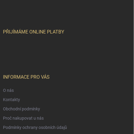
á
p
a
t
í
PŘIJÍMÁME ONLINE PLATBY
INFORMACE PRO VÁS
O nás
Kontakty
Obchodní podmínky
Proč nakupovat u nás
Podmínky ochrany osobních údajů