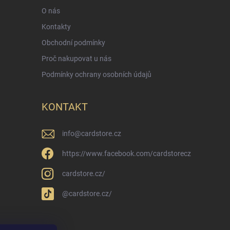
O nás
Kontakty
Obchodní podmínky
Proč nakupovat u nás
Podmínky ochrany osobních údajů
KONTAKT
info
@
cardstore.cz
https://www.facebook.com/cardstorecz
cardstore.cz/
@cardstore.cz/