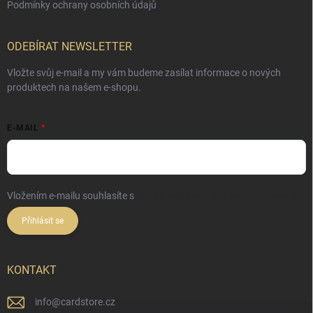
Podmínky ochrany osobních údajů
ODEBÍRAT NEWSLETTER
Vložte svůj e-mail a my vám budeme zasílat informace o nových
produktech na našem e-shopu.
E-MAIL
Vložením e-mailu souhlasíte s
podmínkami ochrany osobních údajů
Přihlásit se
KONTAKT
info
@
cardstore.cz