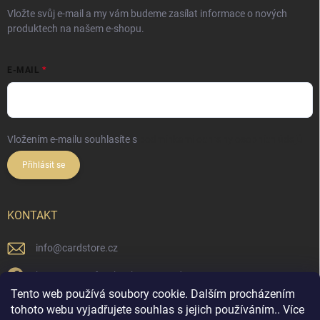
Vložte svůj e-mail a my vám budeme zasílat informace o nových
produktech na našem e-shopu.
E-MAIL
Vložením e-mailu souhlasíte s
podmínkami ochrany osobních údajů
Přihlásit se
KONTAKT
info
@
cardstore.cz
https://www.facebook.com/cardstorecz
Tento web používá soubory cookie. Dalším procházením
cardstore.cz/
tohoto webu vyjadřujete souhlas s jejich používáním.. Více