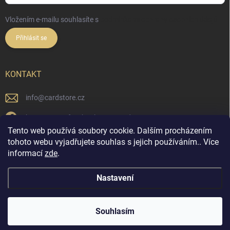
Vložením e-mailu souhlasíte s
podmínkami ochrany osobních údajů
Přihlásit se
KONTAKT
info
@
cardstore.cz
https://www.facebook.com/cardstorecz
Tento web používá soubory cookie. Dalším procházením
cardstore.cz/
tohoto webu vyjadřujete souhlas s jejich používáním.. Více
informací
zde
.
@cardstore.cz/
Nastavení
Copyright 2026
Cardstore.cz
. Všechna práva vyhrazena.
Souhlasím
Vytvořil Shoptet