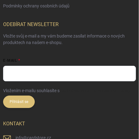
Podmínky ochrany osobních údajů
ODEBÍRAT NEWSLETTER
Vložte svůj e-mail a my vám budeme zasílat informace o nových
produktech na našem e-shopu.
E-MAIL
Vložením e-mailu souhlasíte s
podmínkami ochrany osobních údajů
Přihlásit se
KONTAKT
info
@
cardstore.cz