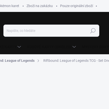
okémon karet
Zboží na zakázku
Pouze originální zboží
Hledat
KÉ KARTY
KUSOVÉ KARTY (SINGLES)
MYSTERY BOXY
nd: League of Legends
Riftbound: League of Legends TCG - Set On