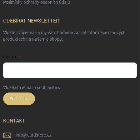
Podmínky ochrany osobních údajů
ODEBÍRAT NEWSLETTER
Vložte svůj e-mail a my vám budeme zasílat informace o nových
produktech na našem e-shopu.
E-MAIL
Vložením e-mailu souhlasíte s
podmínkami ochrany osobních údajů
Přihlásit se
KONTAKT
info
@
cardstore.cz