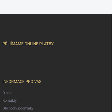
Z
á
p
a
t
í
PŘIJÍMÁME ONLINE PLATBY
INFORMACE PRO VÁS
O nás
Kontakty
Obchodní podmínky