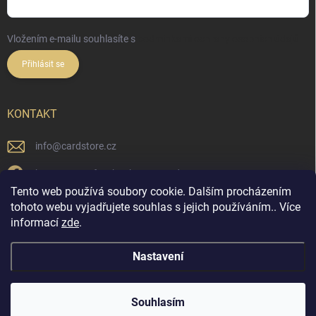
Vložením e-mailu souhlasíte s
podmínkami ochrany osobních údajů
Přihlásit se
KONTAKT
info
@
cardstore.cz
https://www.facebook.com/cardstorecz
Tento web používá soubory cookie. Dalším procházením
cardstore.cz/
tohoto webu vyjadřujete souhlas s jejich používáním.. Více
informací
zde
.
@cardstore.cz/
Nastavení
Copyright 2026
Cardstore.cz
. Všechna práva vyhrazena.
Souhlasím