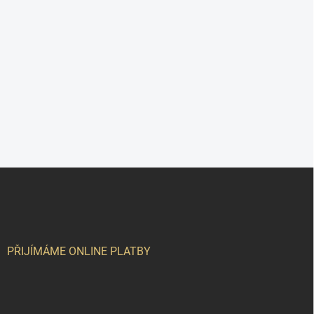
Z
á
p
a
t
í
PŘIJÍMÁME ONLINE PLATBY