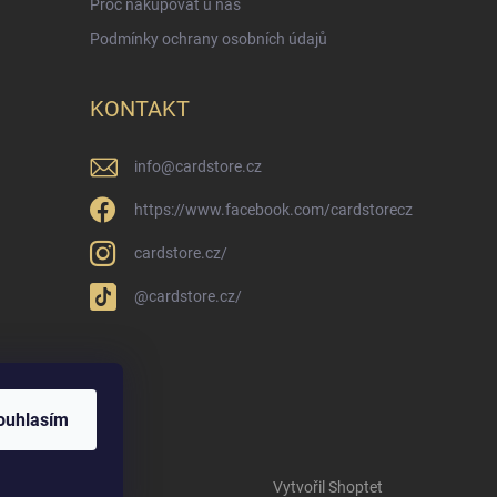
Proč nakupovat u nás
Podmínky ochrany osobních údajů
KONTAKT
info
@
cardstore.cz
https://www.facebook.com/cardstorecz
cardstore.cz/
@cardstore.cz/
ouhlasím
Vytvořil Shoptet