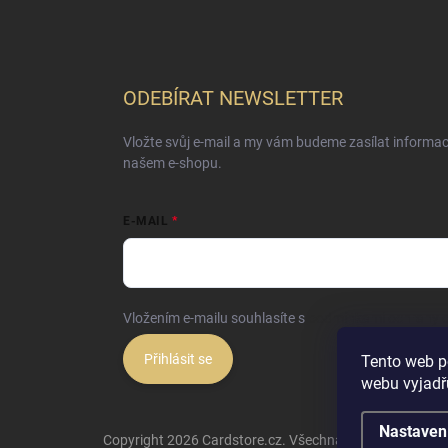
ODEBÍRAT NEWSLETTER
Vložte svůj e-mail a my vám budeme zasílat informa
našem e-shopu.
E-MAIL
Vložením e-mailu souhlasíte s
podmínkami ochrany o
Přihlásit se
Tento web p
webu vyjadřu
Nastaven
Copyright 2026
Cardstore.cz
. Všechna práva vyhrazena