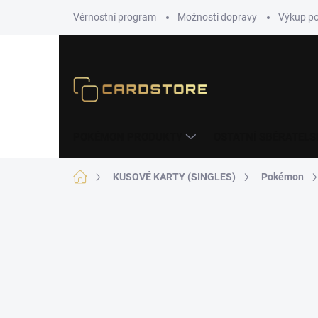
Přejít
Věrnostní program
Možnosti dopravy
Výkup p
na
obsah
POKÉMON PRODUKTY
OSTATNÍ SBĚRATELS
Domů
KUSOVÉ KARTY (SINGLES)
Pokémon