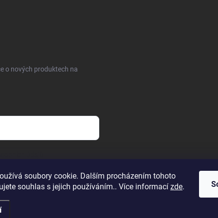
ce o nových produktech na
sobních údajů
oužívá soubory cookie. Dalším procházením tohoto
S
jete souhlas s jejich používáním.. Více informací
zde
.
í
.