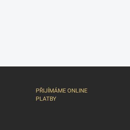
Z
á
p
a
PŘIJÍMÁME ONLINE
t
PLATBY
í