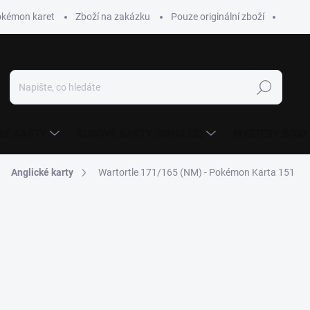
okémon karet
Zboží na zakázku
Pouze originální zboží
Hledat
KÉ KARTY
KUSOVÉ KARTY (SINGLES)
MYSTERY BOXY
Anglické karty
Wartortle 171/165 (NM) - Pokémon Karta 151