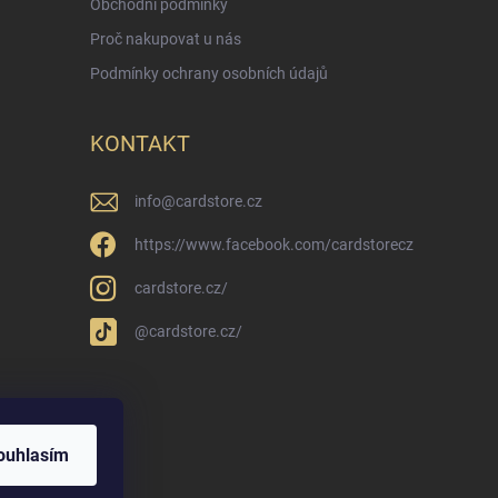
Obchodní podmínky
Proč nakupovat u nás
Podmínky ochrany osobních údajů
KONTAKT
info
@
cardstore.cz
https://www.facebook.com/cardstorecz
cardstore.cz/
@cardstore.cz/
ouhlasím