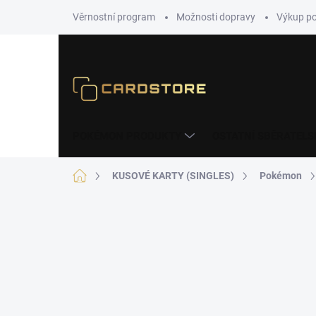
Přejít
Věrnostní program
Možnosti dopravy
Výkup p
na
obsah
POKÉMON PRODUKTY
OSTATNÍ SBĚRATELS
Domů
KUSOVÉ KARTY (SINGLES)
Pokémon