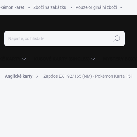
okémon karet
Zboží na zakázku
Pouze originální zboží
Hledat
KÉ KARTY
KUSOVÉ KARTY (SINGLES)
MYSTERY BOXY
Anglické karty
Zapdos EX 192/165 (NM) - Pokémon Karta 151