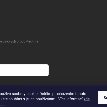
ce o nových produktech na
sobních údajů
oužívá soubory cookie. Dalším procházením tohoto
S
jete souhlas s jejich používáním.. Více informací
zde
.