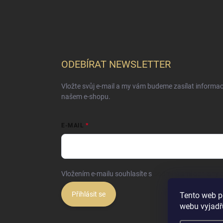
ODEBÍRAT NEWSLETTER
Vložte svůj e-mail a my vám budeme zasílat informa
našem e-shopu.
E-MAIL
Vložením e-mailu souhlasíte s
podmínkami ochrany o
Přihlásit se
Tento web p
webu vyjadřu