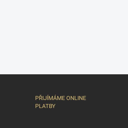
Z
á
p
a
PŘIJÍMÁME ONLINE
t
PLATBY
í