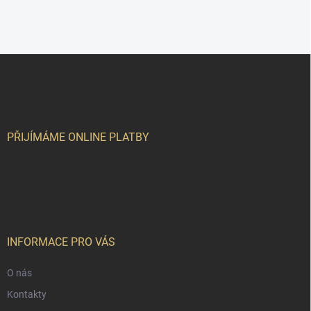
Z
á
p
a
t
í
PŘIJÍMÁME ONLINE PLATBY
INFORMACE PRO VÁS
O nás
Kontakty