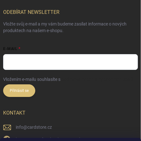
ODEBÍRAT NEWSLETTER
Vložte svůj e-mail a my vám budeme zasílat informace o nových
produktech na našem e-shopu.
E-MAIL
Vložením e-mailu souhlasíte s
podmínkami ochrany osobních údajů
Přihlásit se
KONTAKT
info
@
cardstore.cz
https://www.facebook.com/cardstorecz