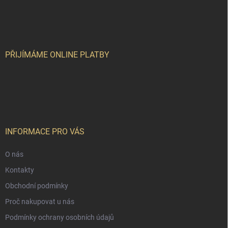
á
p
a
t
í
PŘIJÍMÁME ONLINE PLATBY
INFORMACE PRO VÁS
O nás
Kontakty
Obchodní podmínky
Proč nakupovat u nás
Podmínky ochrany osobních údajů