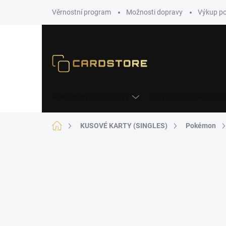
Přejít
Věrnostní program
Možnosti dopravy
Výkup p
na
obsah
POKÉMON PRODUKTY
OSTATNÍ SBĚRATELS
Domů
KUSOVÉ KARTY (SINGLES)
Pokémon