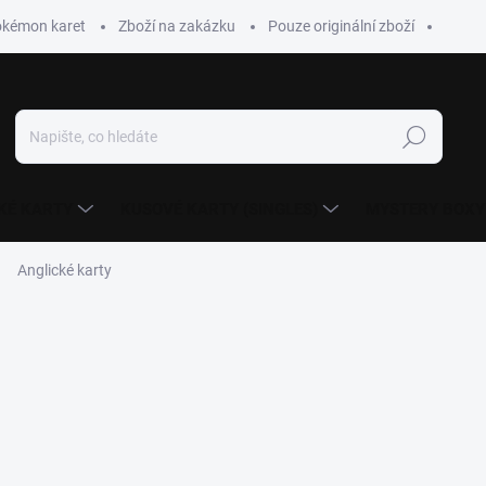
okémon karet
Zboží na zakázku
Pouze originální zboží
Hledat
KÉ KARTY
KUSOVÉ KARTY (SINGLES)
MYSTERY BOXY
Anglické karty